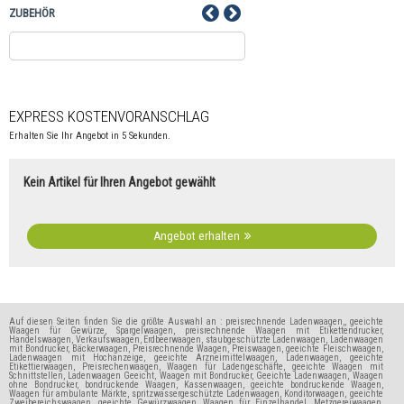
ZUBEHÖR
EXPRESS KOSTENVORANSCHLAG
Erhalten Sie Ihr Angebot in 5 Sekunden.
Kein Artikel für Ihren Angebot gewählt
Angebot erhalten
Auf diesen Seiten finden Sie die größte Auswahl an : preisrechnende Ladenwaagen,, geeichte
Waagen für Gewürze, Spargelwaagen, preisrechnende Waagen mit Etikettendrucker,
Handelswaagen, Verkaufswaagen, Erdbeerwaagen, staubgeschützte Ladenwaagen, Ladenwaagen
mit Bondrucker, Bäckerwaagen, Preisrechnende Waagen, Preiswaagen, geeichte Fleischwaagen,
Ladenwaagen mit Hochanzeige, geeichte Arzneimittelwaagen, Ladenwaagen, geeichte
Etikettierwaagen, Preisrechenwaagen, Waagen für Ladengeschäfte, geeichte Waagen mit
Schnittstellen, Ladenwaagen Geeicht, Waagen mit Bondrucker, Geeichte Ladenwaagen, Waagen
ohne Bondrucker, bondruckende Waagen, Kassenwaagen, geeichte bondruckende Waagen,
Waagen für ambulante Märkte, spritzwassergeschützte Ladenwaagen, Konditorwaagen, geeichte
Zweibereichswaagen, geeichte Gewürzwaagen, Waagen für Einzelhandel, Metzgereiwaagen,