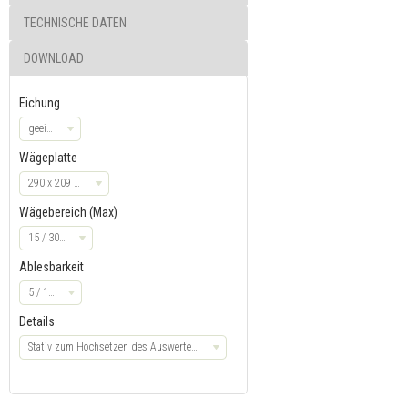
TECHNISCHE DATEN
DOWNLOAD
Eichung
geeicht
Wägeplatte
290 x 209 mm
Wägebereich (Max)
15 / 30 kg
Ablesbarkeit
5 / 10 g
Details
Stativ zum Hochsetzen des Auswertegerätes