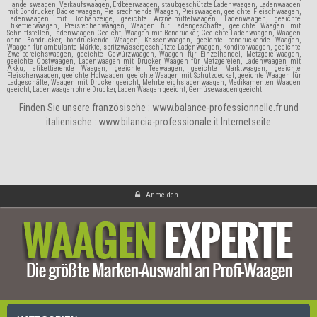
Handelswaagen, Verkaufswaagen, Erdbeerwaagen, staubgeschützte Ladenwaagen, Ladenwaagen
mit Bondrucker, Bäckerwaagen, Preisrechnende Waagen, Preiswaagen, geeichte Fleischwaagen,
Ladenwaagen mit Hochanzeige, geeichte Arzneimittelwaagen, Ladenwaagen, geeichte
Etikettierwaagen, Preisrechenwaagen, Waagen für Ladengeschäfte, geeichte Waagen mit
Schnittstellen, Ladenwaagen Geeicht, Waagen mit Bondrucker, Geeichte Ladenwaagen, Waagen
ohne Bondrucker, bondruckende Waagen, Kassenwaagen, geeichte bondruckende Waagen,
Waagen für ambulante Märkte, spritzwassergeschützte Ladenwaagen, Konditorwaagen, geeichte
Zweibereichswaagen, geeichte Gewürzwaagen, Waagen für Einzelhandel, Metzgereiwaagen,
geeichte Obstwaagen, Ladenwaagen mit Drucker, Waagen für Metzgereien, Ladenwaagen mit
Akku, etikettierende Waagen, geeichte Teewaagen, geeichte Marktwaagen, geeichte
Fleischerwaagen, geeichte Hofwaagen, geeichte Waagen mit Schutzdeckel, geeichte Waagen für
Ladgeschäfte, Waagen mit Drucker geeicht, Mehrbereichsladenwaagen, Medikamenten Waagen
geeicht, Ladenwaagen ohne Drucker, Laden Waagen geeicht, Gemüsewaagen geeicht
Finden Sie unsere französische :
www.balance-professionnelle.fr
und
italienische :
www.bilancia-professionale.it
Internetseite
Anmelden