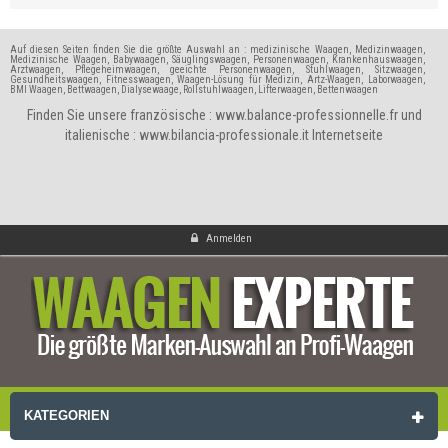
Auf diesen Seiten finden Sie die größte Auswahl an : medizinische Waagen, Medizinwaagen,
Medizinische Waagen, Babywaagen, Säuglingswaagen, Personenwaagen, Krankenhauswaagen,
Arztwaagen, Pflegeheimwaagen, geeichte Personenwaagen, Stuhlwaagen, Sitzwaagen,
Gesundheitswaagen, Fitnesswaagen, Waagen-Lösung für Medizin, Artz-Waagen, Laborwaagen,
BMI Waagen, Bettwaagen, Dialysewaage, Rollstuhlwaagen, Lifterwaagen, Bettenwaagen
Finden Sie unsere französische :
www.balance-professionnelle.fr
und
italienische :
www.bilancia-professionale.it
Internetseite
Anmelden
KATEGORIEN