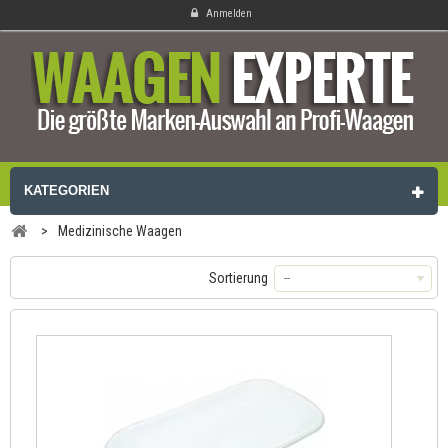
Anmelden
KATEGORIEN
>
Medizinische Waagen
Sortierung
--